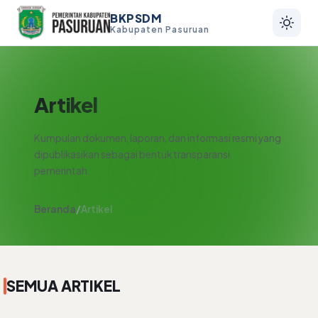
BKPSDM
Kabupaten Pasuruan
Artikel
Kumpulan dokumen, laporan, dan informasi resmi yang
dipublikasikan sebagai bentuk transparansi
pemerintah.
Beranda
/
Artikel
SEMUA ARTIKEL