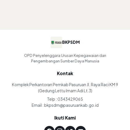
BKPSDM
OPD Penyelenggara Urusan Kepegawaian dan
Pengembangan Sumber Daya Manusia
Kontak
Komplek Perkantoran Pemkab Pasuruan Jl. Raya Raci KM 9
(Gedung Lettu Imam Adi Lt.3)
Telp : 0343429065
Email : bkpsdm@pasuruankab.go.id
Ikuti Kami