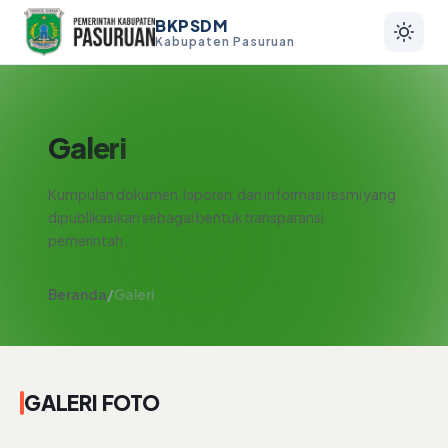
BKPSDM
Kabupaten Pasuruan
Galeri
Kumpulan dokumen, laporan, dan informasi resmi yang
dipublikasikan sebagai bentuk transparansi
pemerintah.
Beranda
/
Galeri
GALERI FOTO