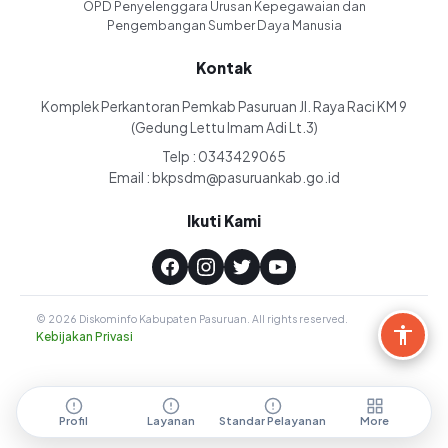
OPD Penyelenggara Urusan Kepegawaian dan
Pengembangan Sumber Daya Manusia
Kontak
Komplek Perkantoran Pemkab Pasuruan Jl. Raya Raci KM 9
(Gedung Lettu Imam Adi Lt.3)
Telp : 0343429065
Email : bkpsdm@pasuruankab.go.id
Ikuti Kami
© 2026 Diskominfo Kabupaten Pasuruan. All rights reserved.
Kebijakan Privasi
Profil
Layanan
Standar Pelayanan
More