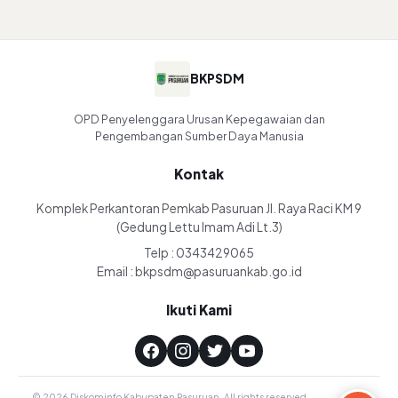
BKPSDM
OPD Penyelenggara Urusan Kepegawaian dan
Pengembangan Sumber Daya Manusia
Kontak
Komplek Perkantoran Pemkab Pasuruan Jl. Raya Raci KM 9
(Gedung Lettu Imam Adi Lt.3)
Telp : 0343429065
Email : bkpsdm@pasuruankab.go.id
Ikuti Kami
© 2026 Diskominfo Kabupaten Pasuruan. All rights reserved.