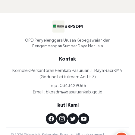
BKPSDM
OPD Penyelenggara Urusan Kepegawaian dan
Pengembangan Sumber Daya Manusia
Kontak
Komplek Perkantoran Pemkab Pasuruan Jl. Raya Raci KM 9
(Gedung Lettu Imam Adi Lt.3)
Telp : 0343429065
Email : bkpsdm@pasuruankab.go.id
Ikuti Kami
© 2026 Diskominfo Kabupaten Pasuruan. All rights reserved.