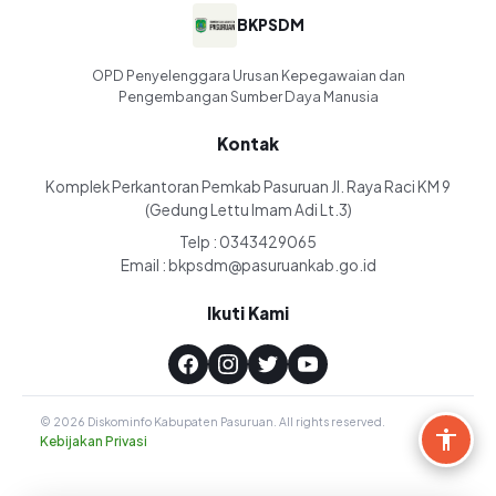
BKPSDM
OPD Penyelenggara Urusan Kepegawaian dan
Pengembangan Sumber Daya Manusia
Kontak
Komplek Perkantoran Pemkab Pasuruan Jl. Raya Raci KM 9
(Gedung Lettu Imam Adi Lt.3)
Telp : 0343429065
Email : bkpsdm@pasuruankab.go.id
Ikuti Kami
© 2026 Diskominfo Kabupaten Pasuruan. All rights reserved.
Kebijakan Privasi