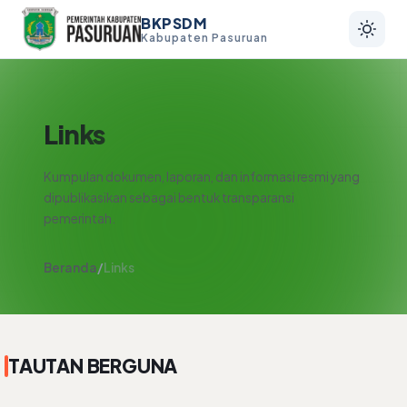
BKPSDM
Kabupaten Pasuruan
Links
Kumpulan dokumen, laporan, dan informasi resmi yang
dipublikasikan sebagai bentuk transparansi
pemerintah.
Beranda
/
Links
TAUTAN BERGUNA